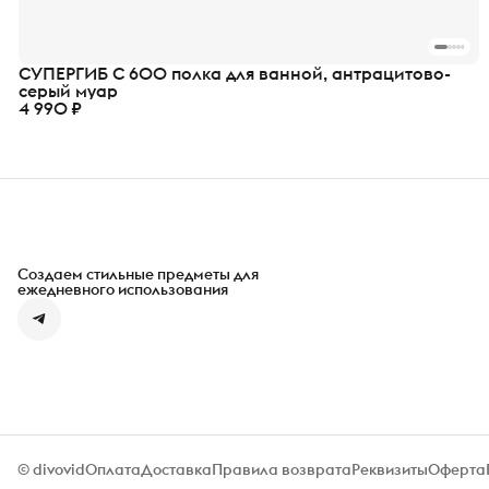
СУПЕРГИБ С 600 полка для ванной, антрацитово-
серый муар
4 990 ₽
Создаем стильные предметы для
ежедневного использования
© divovid
Оплата
Доставка
Правила возврата
Реквизиты
Оферта