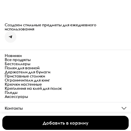
Создаем стильные предметы для ежедневного
использования
Новинки
Все продукты
Бестселлеры
Полки для ванной
Держатели для бумаги
Приставные столики
Ограничители для книг
Крючки настенные
Крепления на клей для полок
Пледы
Аксессуары
Контакты
Телефон
8 (937) 377-00-44
Добавить в корзину
© divovid
Оплата
Доставка
Правила возврата
Реквизиты
Оферта
Эл. почта
hello@divovid.com