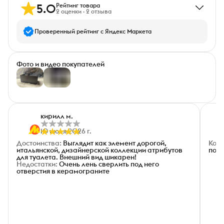
5.0
Рейтинг товара
2
оценки
·
2
отзыва
Проверенный рейтинг с Яндекс Маркета
5
звёзд
2
Фото и видео покупателей
4
звезды
0
3
звезды
0
+
2
2
звезды
0
1
звезда
0
кирилл м.
10 июля 2026 г.
Достоинства
:
Выглядит как элемент дорогой,
Ком
итальянской, дизайнерской коллекции атрибутов
покр
для туалета. Внешний вид шикарен!
Недостатки
:
Очень лень сверлить под него
отверстия в керамограните