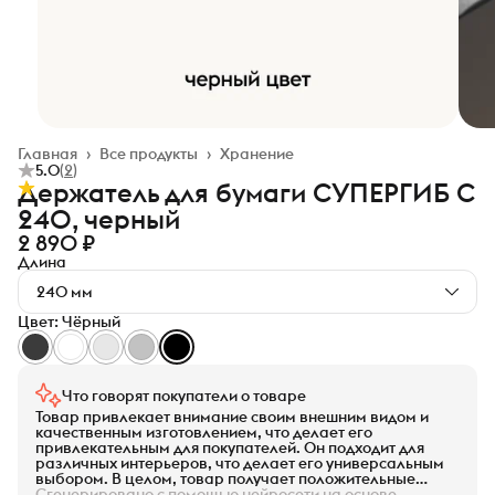
Главная
›
Все продукты
›
Хранение
5.0
(
2
)
Держатель для бумаги СУПЕРГИБ С
240, черный
2 890 ₽
Длина
240 мм
Цвет: Чёрный
Что говорят покупатели о товаре
Товар привлекает внимание своим внешним видом и
качественным изготовлением, что делает его
привлекательным для покупателей. Он подходит для
различных интерьеров, что делает его универсальным
выбором. В целом, товар получает положительные
отзывы и рекомендуется к покупке.
Сгенерировано с помощью нейросети на основе